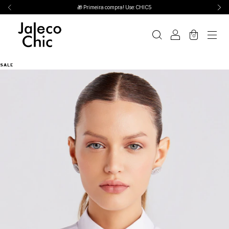
🎁 Primeira compra! Use: CHIC5
0