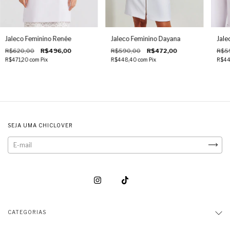
Jaleco Feminino Renée
Jaleco Feminino Dayana
Jale
R$620,00
R$496,00
R$590,00
R$472,00
R$5
R$471,20
com
Pix
R$448,40
com
Pix
R$44
SEJA UMA CHICLOVER
CATEGORIAS