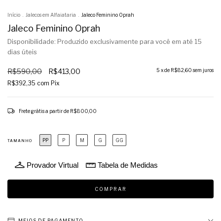
Início
.
Jalecos em Alfaiataria
.
Jaleco Feminino Oprah
Jaleco Feminino Oprah
Disponibilidade: Produzido exclusivamente para você em até 15
dias úteis
R$590,00
R$413,00
5
x de
R$82,60
sem juros
R$392,35
com
Pix
Frete grátis
a partir de
R$800,00
PP
P
M
G
GG
TAMANHO
Provador Virtual
Tabela de Medidas
MEIOS DE PAGAMENTO